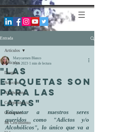
https://www.facebook.com/marycarmenblancofernandez
Iniciar sesión
Entrada
Artículos
Marycarmen Blanco
Artículos
3 jun 2023
1 min de lectura
"LAS
Drogas
ETIQUETAS SON
Adicción
PARA LAS
Alcoholismo
LATAS"
Codependencia
Etiquetar a nuestros seres 
Obstáculos
queridos como "Adictos y/o 
Mi Crecimiento
Alcohólicos", lo único que va a 