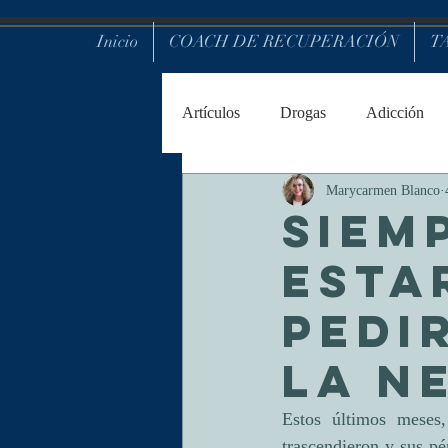
https://www.facebook.com/marycarmenblancofernandez
Inicio
COACH DE RECUPERACIÓN
T
Artículos
Drogas
Adicción
Marycarmen Blanco
Tanatología
SIEM
ESTA
PEDI
LA N
Estos últimos meses
trascendieron y sus p