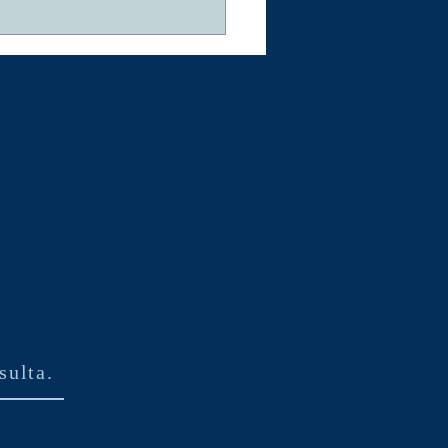
s drogas, el
rebro y la
nducta: la
encia de la
icción
sulta.