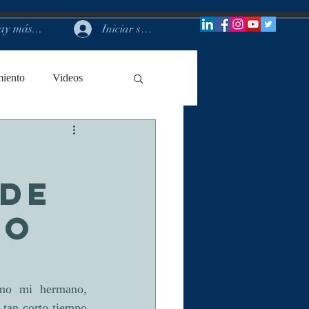
y más...
Iniciar sesión
miento
Videos
 DE
DO
mo mi hermano, 
tan corto tiempo 