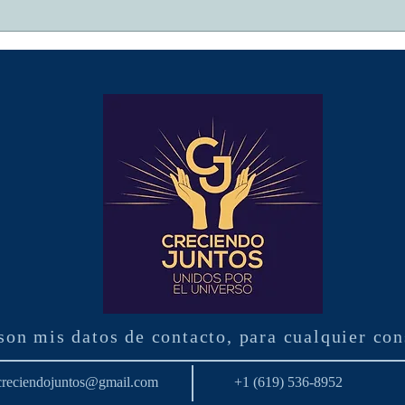
EL REFUERZO Y
La
EL APOYO SON
ce
IMPORTANTES
co
ci
ad
son mis datos de contacto, para cualquier con
creciendojuntos@gmail.com
+1 (619) 536-8952