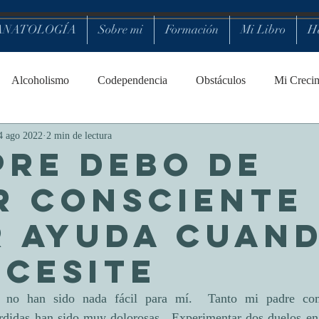
ANATOLOGÍA
Sobre mi
Formación
Mi Libro
Ha
Alcoholismo
Codependencia
Obstáculos
Mi Creci
4 ago 2022
2 min de lectura
PRE DEBO DE
R CONSCIENTE
R AYUDA CUAN
ECESITE
, no han sido nada fácil para mí.  Tanto mi padre co
érdidas han sido muy dolorosas.  Experimentar dos duelos en 