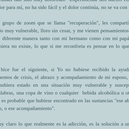
or para mí, no ha sido fácil y el dolor continúa, no se va con
i grupo de zoom que se llama "recuperación", les compartí
do muy vulnerable, lloro sin cesar, y me vienen pensamientos
e diferente manera tanto con mi hermano como con mi papá
biera no existe, lo que si me reconforta es pensar en lo que
hice fue el siguiente, si Yo no hubiese recibido la ayud
entos de crisis, el abrazo y acompañamiento de mi esposo, hi
hubiera estado en una situación muy vulnerable y suscepti
labras, una copa de vino o cualquier  bebida alcohólica u ot
 es probable que hubiese encontrado en las sustancias "ese ab
to, o ese acompañamiento".
 claro lo que realmente es la adicción, es la solución a un