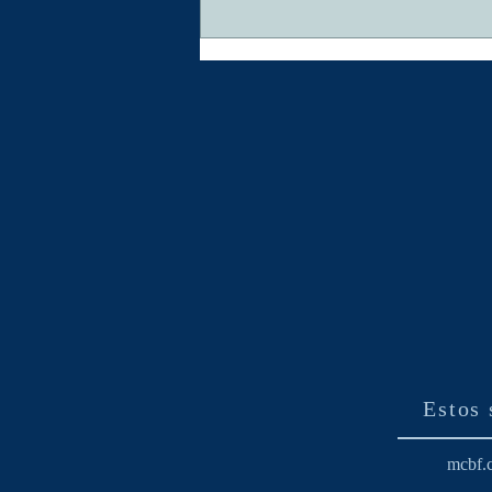
¡QUIERO QUE MI
FAMILIAR SE
CURE!
Estos 
mcbf.