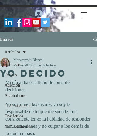
https://www.facebook.com/marycarmenblancofernandez
Iniciar sesión
Entrada
Artículos
Marycarmen Blanco
Artículos
25 mar 2023
2 min de lectura
YO DECIDO
Drogas
Mi día a día esta lleno de toma de 
Adicción
decisiones. 
Alcoholismo
Yo soy quien las decide, yo soy la 
Codependencia
responsable de lo que me sucede, por 
Obstáculos
consiguiente tengo la habilidad de responder 
a mis emociones y no culpar a los demás de 
Mi Crecimiento
lo que me pasa.